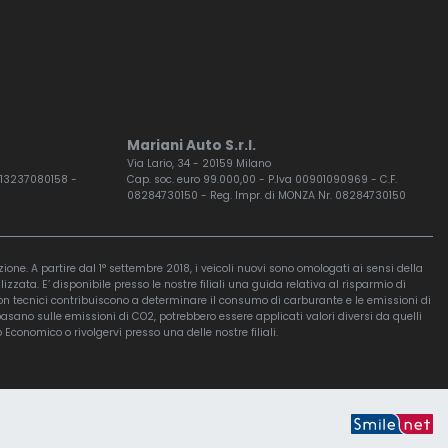
Mariani Auto S.r.l.
Via Lario, 34 - 20159 Milano
F. 13237080158 -
Cap. soc. euro 99.000,00 - P.Iva 00901090969 - C.F.
08284730150 - Reg. Impr. di MONZA Nr. 08284730150
ione. A partire dal 1° settembre 2018, i veicoli nuovi sono omologati ai sensi della
ta. E’ disponibile presso le nostre filiali una guida relativa al risparmio di
ri non tecnici contribuiscono a determinare il consumo di carburante e le emissioni di
basano sulle emissioni di CO2, potrebbero essere applicati valori diversi da quelli
Economico o rivolgervi presso una delle nostre filiali.