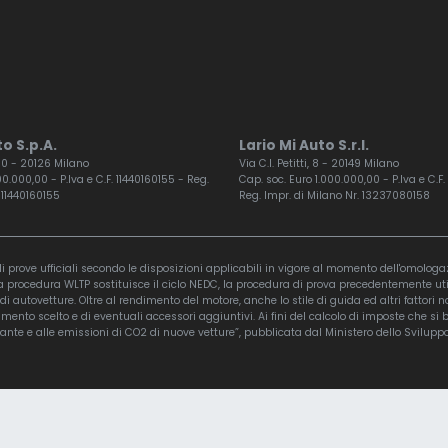
o S.p.A.
Lario Mi Auto S.r.l.
 60 - 20126 Milano
Via C.I. Petitti, 8 - 20149 Milano
0.000,00 - P.Iva e C.F. 11440160155 - Reg.
Cap. soc. Euro 1.000.000,00 - P.Iva e C.
 11440160155
Reg. Impr. di Milano Nr. 13237080158
 prove ufficiali secondo le disposizioni applicabili in vigore al momento dell'omologaz
ocedura WLTP sostituisce il ciclo NEDC, la procedura di prova precedentemente utilizza
i di autovetture. Oltre al rendimento del motore, anche lo stile di guida ed altri fatto
ento scelto e di eventuali accessori aggiuntivi. Ai fini del calcolo di imposte che si 
ante e alle emissioni di CO2 di nuove vetture”, pubblicata dal Ministero dello Sviluppo 