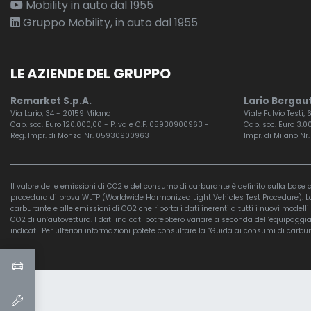
Mobility in auto dal 1955
Gruppo Mobility, in auto dal 1955
LE AZIENDE DEL GRUPPO
Remarket S.p.A.
Lario Bergaut
Via Lario, 34 - 20159 Milano
Viale Fulvio Testi,
Cap. soc. Euro 120.000,00 - P.Iva e C.F. 05930900963 -
Cap. soc. Euro 3.00
Reg. Impr. di Monza Nr. 05930900963
Impr. di Milano Nr.
Il valore delle emissioni di CO2 e del consumo di carburante è definito sulla base di
procedura di prova WLTP (Worldwide Harmonized Light Vehicles Test Procedure). La pr
carburante e alle emissioni di CO2 che riporta i dati inerenti a tutti i nuovi modell
CO2 di un’autovettura. I dati indicati potrebbero variare a seconda dell’equipaggiam
indicati. Per ulteriori informazioni potete consultare la “Guida ai consumi di carbur