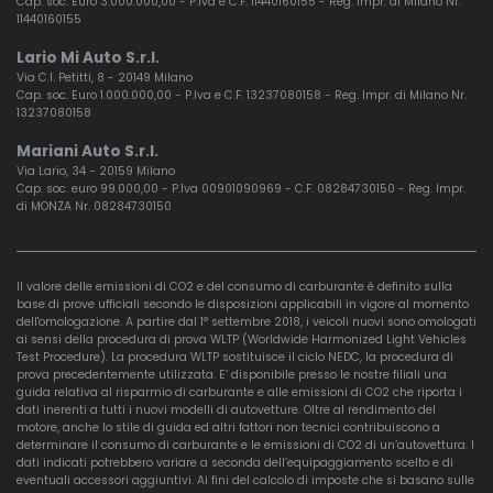
Cap. soc. Euro 3.000.000,00 - P.Iva e C.F. 11440160155 - Reg. Impr. di Milano Nr.
11440160155
Lario Mi Auto S.r.l.
Via C.I. Petitti, 8 - 20149 Milano
Cap. soc. Euro 1.000.000,00 - P.Iva e C.F. 13237080158 - Reg. Impr. di Milano Nr.
13237080158
Mariani Auto S.r.l.
Via Lario, 34 - 20159 Milano
Cap. soc. euro 99.000,00 - P.Iva 00901090969 - C.F. 08284730150 - Reg. Impr.
di MONZA Nr. 08284730150
Il valore delle emissioni di CO2 e del consumo di carburante è definito sulla
base di prove ufficiali secondo le disposizioni applicabili in vigore al momento
dell'omologazione. A partire dal 1° settembre 2018, i veicoli nuovi sono omologati
ai sensi della procedura di prova WLTP (Worldwide Harmonized Light Vehicles
Test Procedure). La procedura WLTP sostituisce il ciclo NEDC, la procedura di
prova precedentemente utilizzata. E’ disponibile presso le nostre filiali una
guida relativa al risparmio di carburante e alle emissioni di CO2 che riporta i
dati inerenti a tutti i nuovi modelli di autovetture. Oltre al rendimento del
motore, anche lo stile di guida ed altri fattori non tecnici contribuiscono a
determinare il consumo di carburante e le emissioni di CO2 di un’autovettura. I
dati indicati potrebbero variare a seconda dell’equipaggiamento scelto e di
eventuali accessori aggiuntivi. Ai fini del calcolo di imposte che si basano sulle