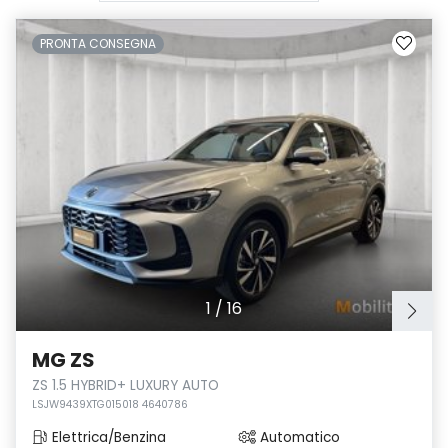
PRONTA CONSEGNA
1
/
16
MG ZS
ZS 1.5 HYBRID+ LUXURY AUTO
LSJW9439XTG015018 4640786
Elettrica/Benzina
Automatico