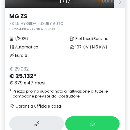
1
/
17
MG ZS
ZS 1.5 HYBRID+ LUXURY AUTO
LSJWS4391SZ242718 4585230
1/2026
Elettrica/Benzina
Automatico
197 CV (145 KW)
Euro 6
€ 29.032
€ 25.132
*
€ 379 x 47 mesi
*
Prezzo promo subordinato all’attivazione di tutte le
campagne previste dal Costruttore
Garanzia ufficiale casa