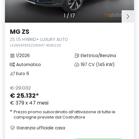
1
/
17
MG ZS
ZS 1.5 HYBRID+ LUXURY AUTO
LSJWS439XSZ240997 4585228
1/2026
Elettrica/Benzina
Automatico
197 CV (145 KW)
Euro 6
€ 29.032
€ 25.132
*
€ 379 x 47 mesi
*
Prezzo promo subordinato all’attivazione di tutte le
campagne previste dal Costruttore
Garanzia ufficiale casa