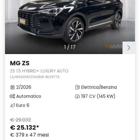
1
/
17
MG ZS
ZS 1.5 HYBRID+ LUXURY AUTO
LSJWS4396TZ064581 4639779
2/2026
Elettrica/Benzina
Automatico
197 CV (145 KW)
Euro 6
€ 29.032
€ 25.132
*
€ 379 x 47 mesi