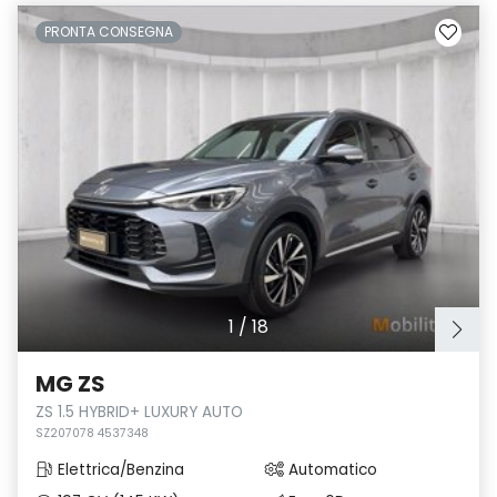
PRONTA CONSEGNA
1
/
18
MG ZS
ZS 1.5 HYBRID+ LUXURY AUTO
SZ207078 4537348
Elettrica/Benzina
Automatico