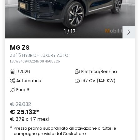
1
/
17
MG ZS
ZS 1.5 HYBRID+ LUXURY AUTO
LSJWS4394SZ241708 4585225
1/2026
Elettrica/Benzina
Automatico
197 CV (145 KW)
Euro 6
€ 29.032
€ 25.132
*
€ 379 x 47 mesi
*
Prezzo promo subordinato all’attivazione di tutte le
campagne previste dal Costruttore