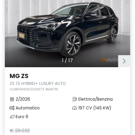
1
/
17
MG ZS
ZS 1.5 HYBRID+ LUXURY AUTO
LSJWS4393SZ326572 4640791
2/2026
Elettrica/Benzina
Automatico
197 CV (145 KW)
Euro 6
€ 29.032