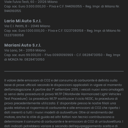
Viale Fulvio Testi, 60 - 20126 Milano
Cap. soc. Euro 3.000.000,00 - P.Iva e C.F. 11440160155 - Reg. Impr. di Milano Nr.
11440160155
Lario Mi Auto S.r.l.
Via C.I. Petitti, 8 - 20149 Milano
Cap. soc. Euro 1.000.000,00 - P.Iva e C.F. 13237080158 - Reg. Impr. di Milano Nr.
13237080158
Mariani Auto S.r.l.
Via Lario, 34 - 20159 Milano
Cap. soc. euro 99.000,00 - P.Iva 00901090969 - C.F. 08284730150 - Reg. Impr.
di MONZA Nr. 08284730150
Il valore delle emissioni di CO2 e del consumo di carburante è definito sulla
base di prove ufficiali secondo le disposizioni applicabili in vigore al momento
dell'omologazione. A partire dal 1° settembre 2018, i veicoli nuovi sono omologati
ai sensi della procedura di prova WLTP (Worldwide Harmonized Light Vehicles
Test Procedure). La procedura WLTP sostituisce il ciclo NEDC, la procedura di
prova precedentemente utilizzata. E’ disponibile presso le nostre filiali una
guida relativa al risparmio di carburante e alle emissioni di CO2 che riporta i
dati inerenti a tutti i nuovi modelli di autovetture. Oltre al rendimento del
motore, anche lo stile di guida ed altri fattori non tecnici contribuiscono a
determinare il consumo di carburante e le emissioni di CO2 di un’autovettura. I
dati indicati potrebbero variare a seconda dell’equipaggiamento scelto e di