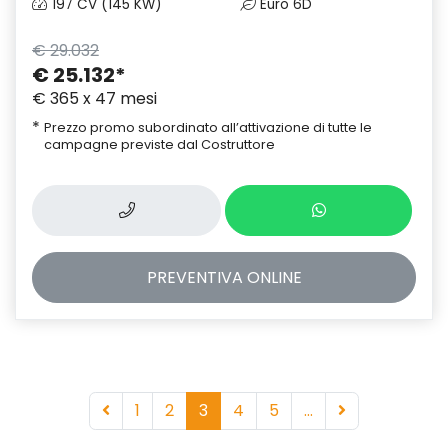
197 CV (145 KW)
Euro 6D
€ 29.032
€ 25.132
*
€ 365 x 47 mesi
*
Prezzo promo subordinato all’attivazione di tutte le
campagne previste dal Costruttore
PREVENTIVA
ONLINE
1
2
3
4
5
...