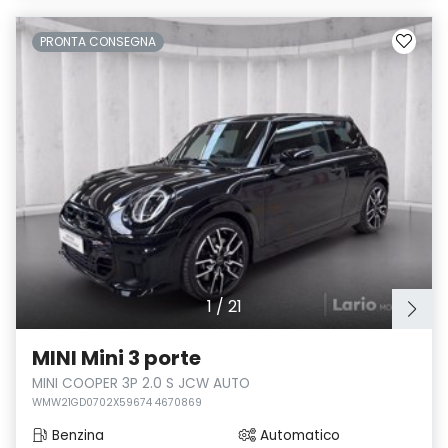
PRONTA CONSEGNA
1
/
21
MINI Mini 3 porte
MINI COOPER 3P 2.0 S JCW AUTO
WMW21GD0702X59674 4670869
Benzina
Automatico