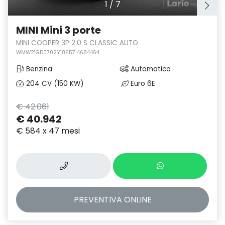
1
/
7
MINI Mini 3 porte
MINI COOPER 3P 2.0 S CLASSIC AUTO
WMW21GD0702Y18657 4684464
Benzina
Automatico
204 CV (150 KW)
Euro 6E
€ 42.061
€ 40.942
€ 584 x 47 mesi
PREVENTIVA
ONLINE