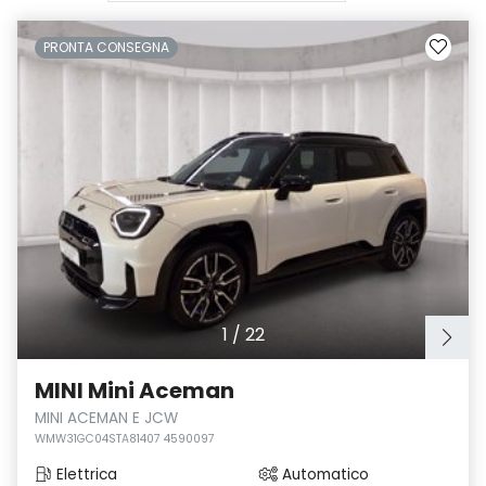
PRONTA CONSEGNA
1
/
22
MINI Mini Aceman
MINI ACEMAN E JCW
WMW31GC04STA81407 4590097
Elettrica
Automatico