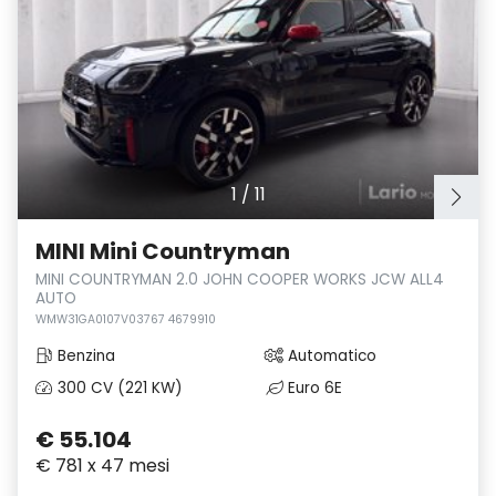
1
/
11
MINI Mini Countryman
MINI COUNTRYMAN 2.0 JOHN COOPER WORKS JCW ALL4
AUTO
WMW31GA0107V03767 4679910
Benzina
Automatico
300 CV (221 KW)
Euro 6E
€ 55.104
€ 781 x 47 mesi