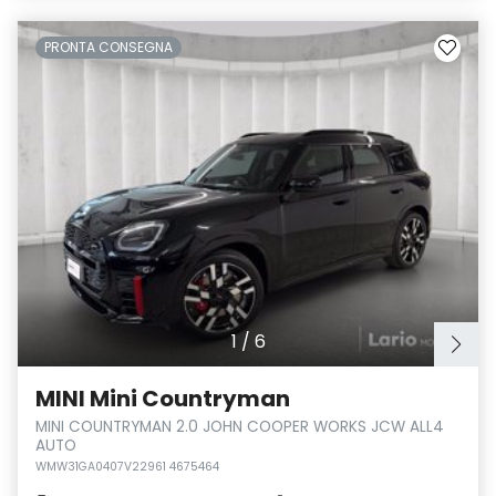
PRONTA CONSEGNA
1
/
6
MINI Mini Countryman
MINI COUNTRYMAN 2.0 JOHN COOPER WORKS JCW ALL4
AUTO
WMW31GA0407V22961 4675464