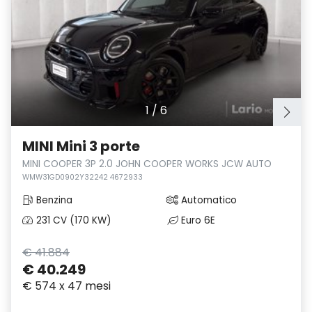
1
/
6
MINI Mini 3 porte
MINI COOPER 3P 2.0 JOHN COOPER WORKS JCW AUTO
WMW31GD0902Y32242 4672933
Benzina
Automatico
231 CV (170 KW)
Euro 6E
€ 41.884
€ 40.249
€ 574 x 47 mesi