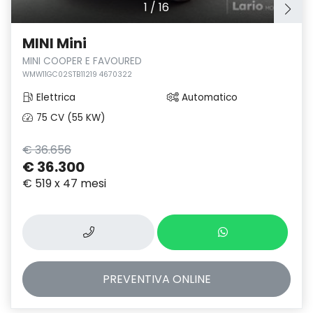
1
/
16
MINI Mini
MINI COOPER E FAVOURED
WMW11GC02STB11219 4670322
Elettrica
Automatico
75 CV (55 KW)
€ 36.656
€ 36.300
€ 519 x 47 mesi
PREVENTIVA
ONLINE