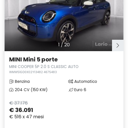
1
/
20
MINI Mini 5 porte
MINI COOPER 5P 2.0 S CLASSIC AUTO
WMW51GD0X02Y13482 4675483
Benzina
Automatico
204 CV (150 KW)
Euro 6
€ 37.176
€ 36.091
€ 516 x 47 mesi