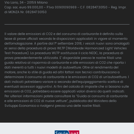
Via Lario, 34 - 20159 Milano
Cap. soc. euro 99.000,00 - P.Iva 00901090969 - C.F. 08284730150 - Reg. Impr.
di MONZA Nr. 08284730150
Il valore delle emissioni di CO2 e del consumo di carburante è definito sulla
base di prove ufficiali secondo le disposizioni applicabili in vigore al momento
dell'omologazione. A partire dal 1° settembre 2018, i veicoli nuovi sono omologati
ai sensi della procedura di prova WLTP (Worldwide Harmonized Light Vehicles
Test Procedure). La procedura WLTP sostituisce il ciclo NEDC, la procedura di
prova precedentemente utilizzata. E’ disponibile presso le nostre filiali una
guida relativa al risparmio di carburante e alle emissioni di CO2 che riporta i
dati inerenti a tutti i nuovi modelli di autovetture. Oltre al rendimento del
motore, anche lo stile di guida ed altri fattori non tecnici contribuiscono a
determinare il consumo di carburante e le emissioni di CO2 di un’autovettura. I
dati indicati potrebbero variare a seconda dell’equipaggiamento scelto e di
eventuali accessori aggiuntivi. Ai fini del calcolo di imposte che si basano sulle
emissioni di CO2, potrebbero essere applicati valori diversi da quelli indicati.
Per ulteriori informazioni potete consultare la “Guida ai consumi di carburante
e alle emissioni di CO2 di nuove vetture”, pubblicata dal Ministero dello
Sviluppo Economico o rivolgervi presso una delle nostre filiali.