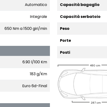
Automatico
Capacità bagaglio
Integrale
Capacità serbatoio
650 Nm a 1500 giri/min
Peso
Porte
Posti
6.90 l/100 Km
480 cm
183 g/Km
Euro 6d-Final
287 cm