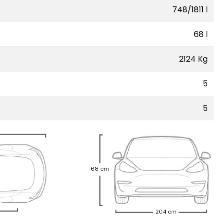
748/1811 l
68 l
2124 Kg
5
5
168 cm
204 cm