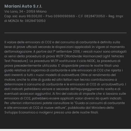
Mariani Auto S.r.l.
Via Lario, 34 - 20159 Milano
Cap. soc. euro 99.000,00 - P.Iva 00901090969 - C.F. 08284730150 - Reg. Impr.
di MONZA Nr. 08284730150
Il valore delle emissioni di CO2 e del consumo di carburante è definito sulla
base di prove ufficiali secondo le disposizioni applicabili in vigore al momento
dell'omologazione. A partire dal 1° settembre 2018, i veicoli nuovi sono omologati
ai sensi della procedura di prova WLTP (Worldwide Harmonized Light Vehicles
Test Procedure). La procedura WLTP sostituisce il ciclo NEDC, la procedura di
prova precedentemente utilizzata. E’ disponibile presso le nostre filiali una
guida relativa al risparmio di carburante e alle emissioni di CO2 che riporta i
dati inerenti a tutti i nuovi modelli di autovetture. Oltre al rendimento del
motore, anche lo stile di guida ed altri fattori non tecnici contribuiscono a
determinare il consumo di carburante e le emissioni di CO2 di un’autovettura. I
dati indicati potrebbero variare a seconda dell’equipaggiamento scelto e di
eventuali accessori aggiuntivi. Ai fini del calcolo di imposte che si basano sulle
emissioni di CO2, potrebbero essere applicati valori diversi da quelli indicati.
Per ulteriori informazioni potete consultare la “Guida ai consumi di carburante
e alle emissioni di CO2 di nuove vetture”, pubblicata dal Ministero dello
Sviluppo Economico o rivolgervi presso una delle nostre filiali.