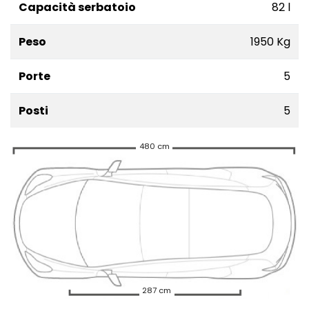
Capacità serbatoio
82 l
Peso
1950 Kg
Porte
5
Posti
5
480 cm
287 cm