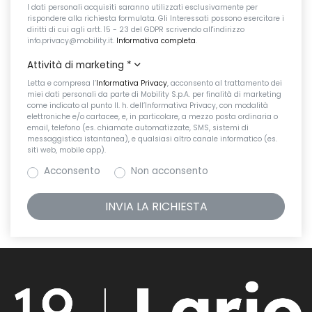
I dati personali acquisiti saranno utilizzati esclusivamente per
rispondere alla richiesta formulata. Gli Interessati possono esercitare i
diritti di cui agli artt. 15 - 23 del GDPR scrivendo all'indirizzo
info.privacy@mobility.it.
Informativa completa
.
Attività di marketing
*
Letta e compresa l’
Informativa Privacy
, acconsento al trattamento dei
miei dati personali da parte di Mobility S.p.A. per finalità di marketing
come indicato al punto II. h. dell’Informativa Privacy, con modalità
elettroniche e/o cartacee, e, in particolare, a mezzo posta ordinaria o
email, telefono (es. chiamate automatizzate, SMS, sistemi di
messaggistica istantanea), e qualsiasi altro canale informatico (es.
siti web, mobile app).
Acconsento
Non acconsento