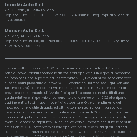
Lario Mi Auto S.r.l.
Via C.I. Petitti, 8 - 20149 Milano
Cap. soc. Euro 1.000.000,00 - P.Iva e C.F. 13237080158 - Reg. Impr. di Milano Nr.
13237080158
Mariani Auto S.r.l.
Via Lario, 34 - 20159 Milano
Cap. soc. euro 99.000,00 - P.Iva 00901090969 - C.F. 08284730150 - Reg. Impr.
di MONZA Nr. 08284730150
Il valore delle emissioni di CO2 e del consumo di carburante è definito sulla
base di prove ufficiali secondo le disposizioni applicabili in vigore al momento
dell'omologazione. A partire dal 1° settembre 2018, i veicoli nuovi sono omologati
ai sensi della procedura di prova WLTP (Worldwide Harmonized Light Vehicles
Test Procedure). La procedura WLTP sostituisce il ciclo NEDC, la procedura di
prova precedentemente utilizzata. E’ disponibile presso le nostre filiali una
guida relativa al risparmio di carburante e alle emissioni di CO2 che riporta i
dati inerenti a tutti i nuovi modelli di autovetture. Oltre al rendimento del
motore, anche lo stile di guida ed altri fattori non tecnici contribuiscono a
determinare il consumo di carburante e le emissioni di CO2 di un’autovettura. I
dati indicati potrebbero variare a seconda dell’equipaggiamento scelto e di
eventuali accessori aggiuntivi. Ai fini del calcolo di imposte che si basano sulle
emissioni di CO2, potrebbero essere applicati valori diversi da quelli indicati.
Per ulteriori informazioni potete consultare la “Guida ai consumi di carburante
e alle emissioni di CO2 di nuove vetture”, pubblicata dal Ministero dello