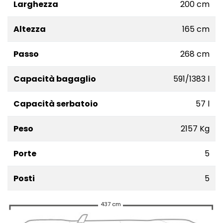
Larghezza
200 cm
Altezza
165 cm
Passo
268 cm
Capacità bagaglio
591/1383 l
Capacità serbatoio
57 l
Peso
2157 Kg
Porte
5
Posti
5
437 cm