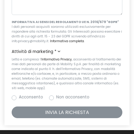
INFORMATIVA AI SENSI DEL REGOLAMENTO UE N. 2016/679 "GDPR"
I dati personali acquisiti saranno utilizzati esclusivamente per
rispondere alla richiesta formulata. Gli Interessati possono esercitare i
diritti di cui agli artt. 15 - 23 del GDPR scrivendo all'indirizzo
info.privacy@mobility.it.
Informativa completa
.
Attività di marketing
*
Letta e compresa l’
Informativa Privacy
, acconsento al trattamento dei
miei dati personali da parte di Mobility S.p.A. per finalità di marketing
come indicato al punto II. h. dell’Informativa Privacy, con modalità
elettroniche e/o cartacee, e, in particolare, a mezzo posta ordinaria o
email, telefono (es. chiamate automatizzate, SMS, sistemi di
messaggistica istantanea), e qualsiasi altro canale informatico (es.
siti web, mobile app).
Acconsento
Non acconsento