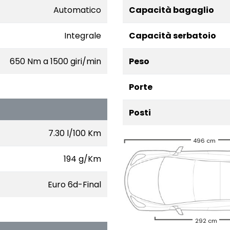
Automatico
Capacità bagaglio
Integrale
Capacità serbatoio
650 Nm a 1500 giri/min
Peso
Porte
Posti
7.30 l/100 Km
496 cm
194 g/Km
Euro 6d-Final
292 cm