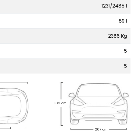
1231/2485 l
89 l
2386 Kg
5
5
189 cm
207 cm