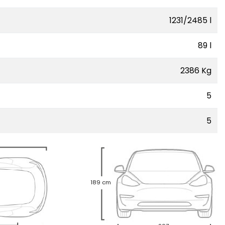
1231/2485 l
89 l
2386 Kg
5
5
189 cm