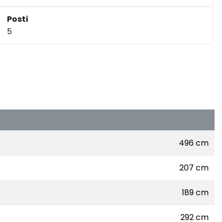
Posti
5
496 cm
207 cm
189 cm
292 cm