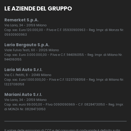
LE AZIENDE DEL GRUPPO
Remarket S.p.A.
Via Lario, 34 - 20159 Milano
Cap. soc. Euro 120.000,00 - P.Iva e C.F. 05930900963 - Reg. Impr. di Monza Nr.
05930900963
Lario Bergauto S.p.A.
Viale Fulvio Testi, 60 - 20126 Milano
Cap. soc. Euro 3.000.000,00 - P.Iva e C.F. 11440160155 - Reg. Impr. di Milano Nr.
11440160155
Lario Mi Auto S.r.l.
Via C.I. Petitti, 8 - 20149 Milano
Cap. soc. Euro 1.000.000,00 - P.Iva e C.F. 13237080158 - Reg. Impr. di Milano Nr.
13237080158
Mariani Auto S.r.l.
Via Lario, 34 - 20159 Milano
Cap. soc. euro 99.000,00 - P.Iva 00901090969 - C.F. 08284730150 - Reg. Impr.
di MONZA Nr. 08284730150
Il valore delle emissioni di CO2 e del consumo di carburante è definito sulla