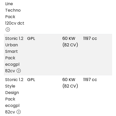
Line
Techno
Pack
120cv dct
Stonic 1.2
GPL
60 KW
1197 cc
Urban
(82 CV)
Smart
Pack
ecogpl
82cv
Stonic 1.2
GPL
60 KW
1197 cc
Style
(82 CV)
Design
Pack
ecogpl
82cv