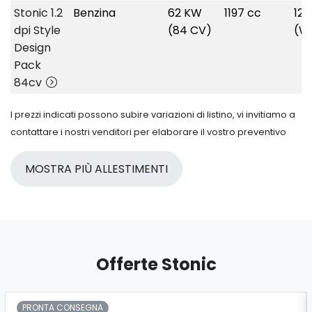
Stonic 1.2
Benzina
62 KW
1197 cc
12
dpi Style
(84 CV)
(W
Design
Pack
84cv
I prezzi indicati possono subire variazioni di listino, vi invitiamo a
contattare i nostri venditori per elaborare il vostro preventivo
MOSTRA PIÙ ALLESTIMENTI
Offerte Stonic
PRONTA CONSEGNA