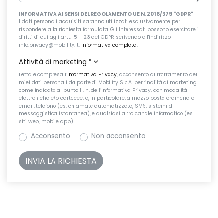
INFORMATIVA AI SENSI DEL REGOLAMENTO UE N. 2016/679 "GDPR"
I dati personali acquisiti saranno utilizzati esclusivamente per
rispondere alla richiesta formulata. Gli Interessati possono esercitare i
diritti di cui agli artt. 15 - 23 del GDPR scrivendo all'indirizzo
info.privacy@mobility.it.
Informativa completa
.
Attività di marketing
*
Letta e compresa l’
Informativa Privacy
, acconsento al trattamento dei
miei dati personali da parte di Mobility S.p.A. per finalità di marketing
come indicato al punto II. h. dell’Informativa Privacy, con modalità
elettroniche e/o cartacee, e, in particolare, a mezzo posta ordinaria o
email, telefono (es. chiamate automatizzate, SMS, sistemi di
messaggistica istantanea), e qualsiasi altro canale informatico (es.
siti web, mobile app).
Acconsento
Non acconsento