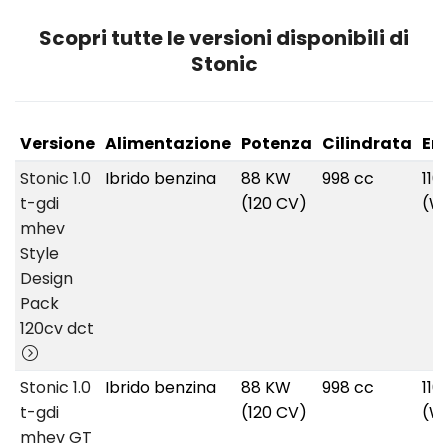
Scopri tutte le versioni disponibili di
Stonic
Versione
Alimentazione
Potenza
Cilindrata
Em
Stonic 1.0
Ibrido benzina
88 KW
998 cc
116
t-gdi
(120 CV)
(W
mhev
Style
Design
Pack
120cv dct
Stonic 1.0
Ibrido benzina
88 KW
998 cc
116
t-gdi
(120 CV)
(W
mhev GT