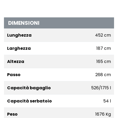
DIMENSIONI
Lunghezza
452 cm
Larghezza
187 cm
Altezza
165 cm
Passo
268 cm
Capacità bagaglio
526/1715 l
Capacità serbatoio
54 l
Peso
1676 Kg