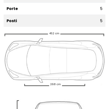
Porte
5
Posti
5
452 cm
268 cm