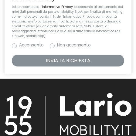
Letta e compresa l’
Informativa Privacy
, acconsento al trattamento dei
miei dati personali da parte di Mobility S.p.A. per finalità di marketing
come indicato al punto II. h. dell’Informativa Privacy, con modalità
elettroniche e/o cartacee, e, in particolare, a mezzo posta ordinaria o
email, telefono (es. chiamate automatizzate, SMS, sistemi di
messaggistica istantanea), e qualsiasi altro canale informatico (es.
siti web, mobile app).
Acconsento
Non acconsento