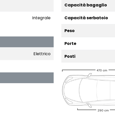
Capacità bagaglio
Integrale
Capacità serbatoio
Peso
Porte
Elettrico
Posti
470 cm
290 cm