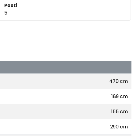
Posti
5
470 cm
189 cm
155 cm
290 cm