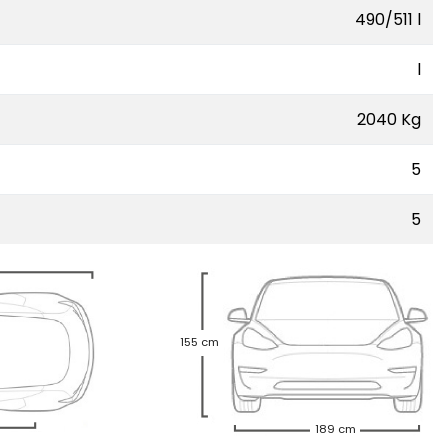
490/511 l
l
2040 Kg
5
5
155 cm
189 cm