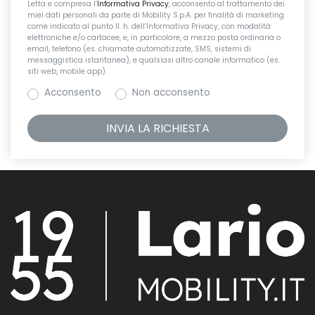
Letta e compresa l’
Informativa Privacy
, acconsento al trattamento dei
miei dati personali da parte di Mobility S.p.A. per finalità di marketing
come indicato al punto II. h. dell’Informativa Privacy, con modalità
elettroniche e/o cartacee, e, in particolare, a mezzo posta ordinaria o
email, telefono (es. chiamate automatizzate, SMS, sistemi di
messaggistica istantanea), e qualsiasi altro canale informatico (es.
siti web, mobile app).
Acconsento
Non acconsento