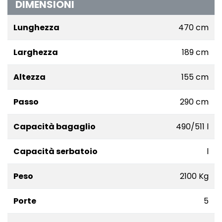
DIMENSIONI
Lunghezza
470 cm
Larghezza
189 cm
Altezza
155 cm
Passo
290 cm
Capacità bagaglio
490/511 l
Capacità serbatoio
l
Peso
2100 Kg
Porte
5