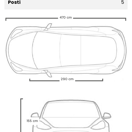
Posti
5
470 cm
290 cm
155 cm