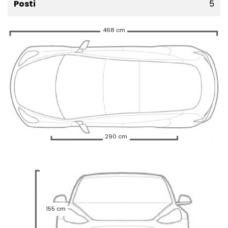
Posti
5
468 cm
290 cm
155 cm