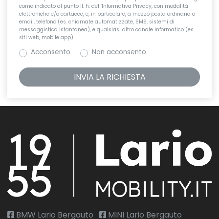
come indicato al punto II. h. dell’Informativa Privacy, con modalità
elettroniche e/o cartacee, e, in particolare, a mezzo posta ordinaria o
email, telefono (es. chiamate automatizzate, SMS, sistemi di
messaggistica istantanea), e qualsiasi altro canale informatico (es.
siti web, mobile app).
Acconsento
Non acconsento
BMW Lario Bergauto
MINI Lario Bergauto