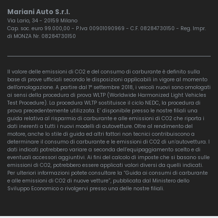
Mariani Auto S.r.l.
Via Lario, 34 - 20159 Milano
Cap. soc. euro 99.000,00 - P.Iva 00901090969 - C.F. 08284730150 - Reg. Impr.
di MONZA Nr. 08284730150
Il valore delle emissioni di CO2 e del consumo di carburante è definito sulla
base di prove ufficiali secondo le disposizioni applicabili in vigore al momento
dell'omologazione. A partire dal 1° settembre 2018, i veicoli nuovi sono omologati
ai sensi della procedura di prova WLTP (Worldwide Harmonized Light Vehicles
Test Procedure). La procedura WLTP sostituisce il ciclo NEDC, la procedura di
prova precedentemente utilizzata. E’ disponibile presso le nostre filiali una
guida relativa al risparmio di carburante e alle emissioni di CO2 che riporta i
dati inerenti a tutti i nuovi modelli di autovetture. Oltre al rendimento del
motore, anche lo stile di guida ed altri fattori non tecnici contribuiscono a
determinare il consumo di carburante e le emissioni di CO2 di un’autovettura. I
dati indicati potrebbero variare a seconda dell’equipaggiamento scelto e di
eventuali accessori aggiuntivi. Ai fini del calcolo di imposte che si basano sulle
emissioni di CO2, potrebbero essere applicati valori diversi da quelli indicati.
Per ulteriori informazioni potete consultare la “Guida ai consumi di carburante
e alle emissioni di CO2 di nuove vetture”, pubblicata dal Ministero dello
Sviluppo Economico o rivolgervi presso una delle nostre filiali.