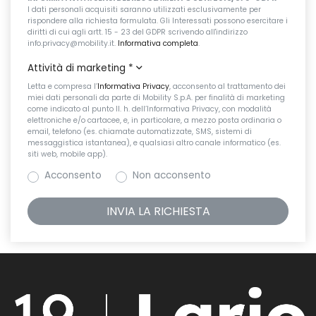
I dati personali acquisiti saranno utilizzati esclusivamente per
rispondere alla richiesta formulata. Gli Interessati possono esercitare i
diritti di cui agli artt. 15 - 23 del GDPR scrivendo all'indirizzo
info.privacy@mobility.it.
Informativa completa
.
Attività di marketing
*
Letta e compresa l’
Informativa Privacy
, acconsento al trattamento dei
miei dati personali da parte di Mobility S.p.A. per finalità di marketing
come indicato al punto II. h. dell’Informativa Privacy, con modalità
elettroniche e/o cartacee, e, in particolare, a mezzo posta ordinaria o
email, telefono (es. chiamate automatizzate, SMS, sistemi di
messaggistica istantanea), e qualsiasi altro canale informatico (es.
siti web, mobile app).
Acconsento
Non acconsento