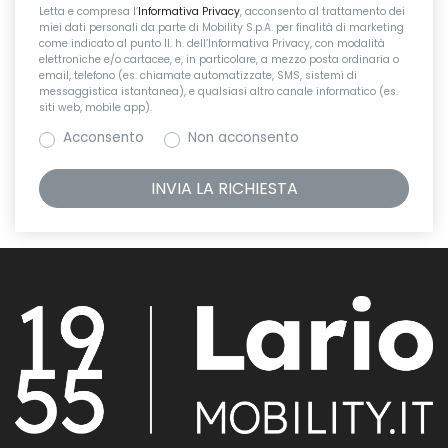
Letta e compresa l’
Informativa Privacy
, acconsento al trattamento dei
miei dati personali da parte di Mobility S.p.A. per finalità di marketing
come indicato al punto II. h. dell’Informativa Privacy, con modalità
elettroniche e/o cartacee, e, in particolare, a mezzo posta ordinaria o
email, telefono (es. chiamate automatizzate, SMS, sistemi di
messaggistica istantanea), e qualsiasi altro canale informatico (es.
siti web, mobile app).
Acconsento
Non acconsento