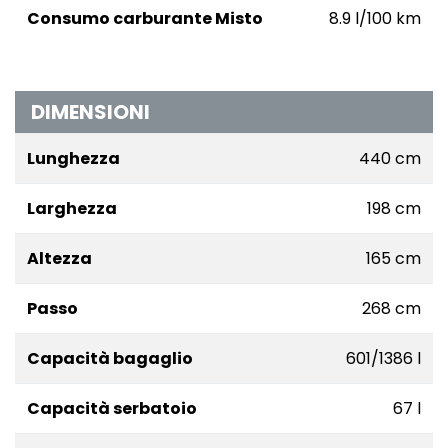
Consumo carburante Misto
8.9 l/100 km
DIMENSIONI
Lunghezza
440 cm
Larghezza
198 cm
Altezza
165 cm
Passo
268 cm
Capacità bagaglio
601/1386 l
Capacità serbatoio
67 l