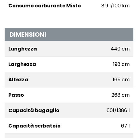
Consumo carburante Misto
8.9 l/100 km
DIMENSIONI
Lunghezza
440 cm
Larghezza
198 cm
Altezza
165 cm
Passo
268 cm
Capacità bagaglio
601/1386 l
Capacità serbatoio
67 l