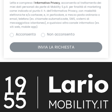
Letta e compresa l’
Informativa Privacy
, acconsento al trattamento dei
miei dati personali da parte di Mobility S.p.A. per finalità di marketing
come indicato al punto II. h. dell’Informativa Privacy, con modalità
elettroniche e/o cartacee, e, in particolare, a mezzo posta ordinaria o
email, telefono (es. chiamate automatizzate, SMS, sistemi di
messaggistica istantanea), e qualsiasi altro canale informatico (es.
siti web, mobile app).
Acconsento
Non acconsento