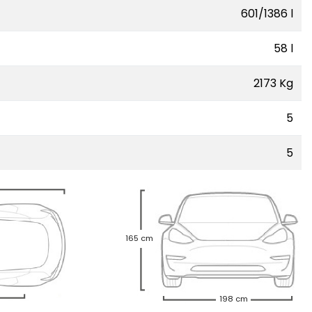
601/1386 l
58 l
2173 Kg
5
5
165 cm
198 cm