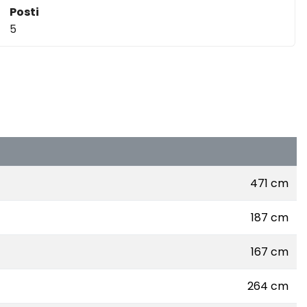
Posti
5
471 cm
187 cm
167 cm
264 cm