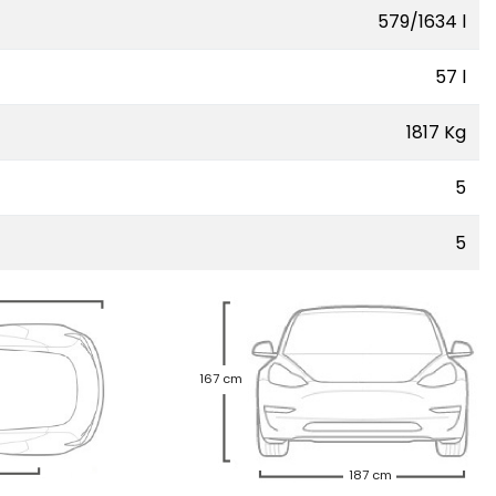
579/1634 l
57 l
1817 Kg
5
5
167 cm
187 cm