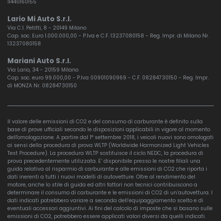
11440160155
Lario Mi Auto S.r.l.
Via C.I. Petitti, 8 - 20149 Milano
Cap. soc. Euro 1.000.000,00 - P.Iva e C.F. 13237080158 - Reg. Impr. di Milano Nr.
13237080158
Mariani Auto S.r.l.
Via Lario, 34 - 20159 Milano
Cap. soc. euro 99.000,00 - P.Iva 00901090969 - C.F. 08284730150 - Reg. Impr.
di MONZA Nr. 08284730150
Il valore delle emissioni di CO2 e del consumo di carburante è definito sulla
base di prove ufficiali secondo le disposizioni applicabili in vigore al momento
dell'omologazione. A partire dal 1° settembre 2018, i veicoli nuovi sono omologati
ai sensi della procedura di prova WLTP (Worldwide Harmonized Light Vehicles
Test Procedure). La procedura WLTP sostituisce il ciclo NEDC, la procedura di
prova precedentemente utilizzata. E’ disponibile presso le nostre filiali una
guida relativa al risparmio di carburante e alle emissioni di CO2 che riporta i
dati inerenti a tutti i nuovi modelli di autovetture. Oltre al rendimento del
motore, anche lo stile di guida ed altri fattori non tecnici contribuiscono a
determinare il consumo di carburante e le emissioni di CO2 di un’autovettura. I
dati indicati potrebbero variare a seconda dell’equipaggiamento scelto e di
eventuali accessori aggiuntivi. Ai fini del calcolo di imposte che si basano sulle
emissioni di CO2, potrebbero essere applicati valori diversi da quelli indicati.