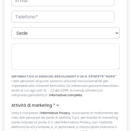
INFORMATIVA AI SENSI DEL REGOLAMENTO UE N. 2016/679 "GDPR"
I dati personali acquisiti saranno utilizzati esclusivamente per
rispondere alla richiesta formulata. Gli Interessati possono esercitare i
diritti di cui agli artt. 15 - 23 del GDPR scrivendo all'indirizzo
info.privacy@mobility.it.
Informativa completa
.
Attività di marketing
*
Letta e compresa l’
Informativa Privacy
, acconsento al trattamento dei
miei dati personali da parte di Mobility S.p.A. per finalità di marketing
come indicato al punto II. h. dell’Informativa Privacy, con modalità
elettroniche e/o cartacee, e, in particolare, a mezzo posta ordinaria o