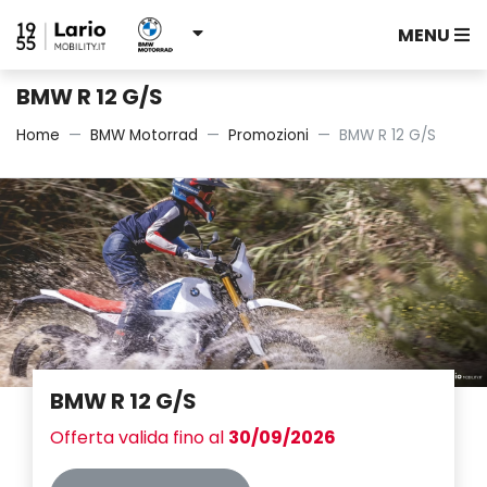
MENU
BMW R 12 G/S
Home
BMW Motorrad
Promozioni
BMW R 12 G/S
BMW R 12 G/S
Offerta valida fino al
30/09/2026