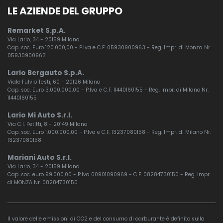
LE AZIENDE DEL GRUPPO
Remarket S.p.A.
Via Lario, 34 - 20159 Milano
Cap. soc. Euro 120.000,00 - P.Iva e C.F. 05930900963 - Reg. Impr. di Monza Nr.
05930900963
Lario Bergauto S.p.A.
Viale Fulvio Testi, 60 - 20126 Milano
Cap. soc. Euro 3.000.000,00 - P.Iva e C.F. 11440160155 - Reg. Impr. di Milano Nr.
11440160155
Lario Mi Auto S.r.l.
Via C.I. Petitti, 8 - 20149 Milano
Cap. soc. Euro 1.000.000,00 - P.Iva e C.F. 13237080158 - Reg. Impr. di Milano Nr.
13237080158
Mariani Auto S.r.l.
Via Lario, 34 - 20159 Milano
Cap. soc. euro 99.000,00 - P.Iva 00901090969 - C.F. 08284730150 - Reg. Impr.
di MONZA Nr. 08284730150
Il valore delle emissioni di CO2 e del consumo di carburante è definito sulla