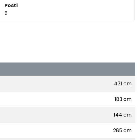
Posti
5
471 cm
183 cm
144 cm
285 cm