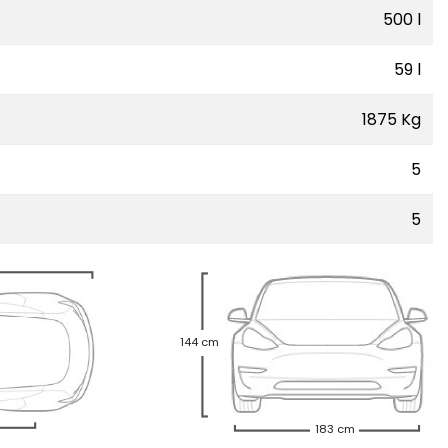
500 l
59 l
1875 Kg
5
5
144 cm
183 cm