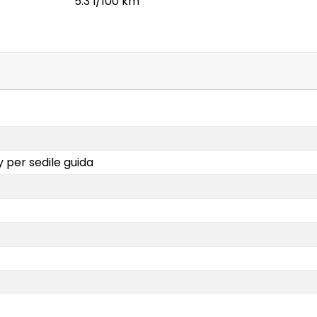
5.3 l/100 km
 per sedile guida