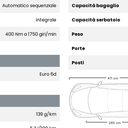
Automatico sequenziale
Capacità bagaglio
Integrale
Capacità serbatoio
400 Nm a 1750 giri/min
Peso
Porte
Posti
Euro 6d
471 cm
139 g/km
285 cm