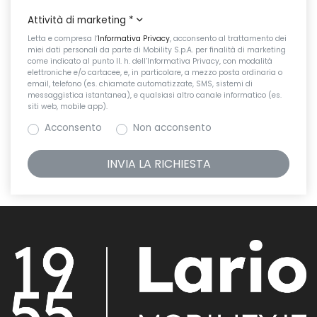
Attività di marketing
*
Letta e compresa l’
Informativa Privacy
, acconsento al trattamento dei
miei dati personali da parte di Mobility S.p.A. per finalità di marketing
come indicato al punto II. h. dell’Informativa Privacy, con modalità
elettroniche e/o cartacee, e, in particolare, a mezzo posta ordinaria o
email, telefono (es. chiamate automatizzate, SMS, sistemi di
messaggistica istantanea), e qualsiasi altro canale informatico (es.
siti web, mobile app).
Acconsento
Non acconsento