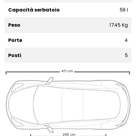
Capacità serbatoio
59 l
Peso
1745 Kg
Porte
4
Posti
5
471 cm
285 cm