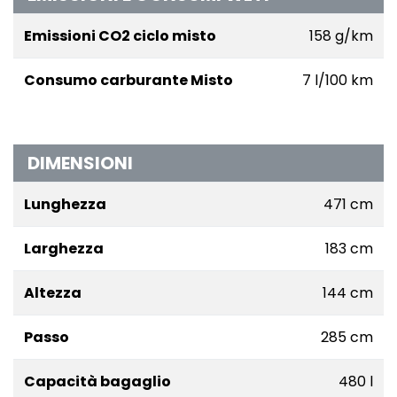
Emissioni CO2 ciclo misto
158 g/km
Consumo carburante Misto
7 l/100 km
DIMENSIONI
Lunghezza
471 cm
Larghezza
183 cm
Altezza
144 cm
Passo
285 cm
Capacità bagaglio
480 l