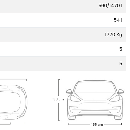
560/1470 l
54 l
1770 Kg
5
5
158 cm
185 cm