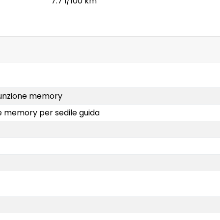
7.7 l/100 km
 funzione memory
one memory per sedile guida