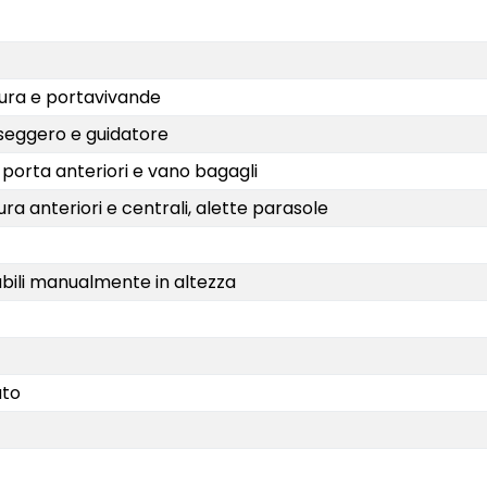
sura e portavivande
sseggero e guidatore
-porta anteriori e vano bagagli
ura anteriori e centrali, alette parasole
abili manualmente in altezza
ato