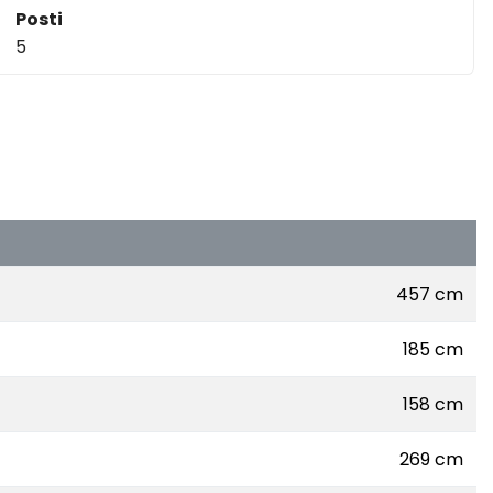
Posti
5
457 cm
185 cm
158 cm
269 cm