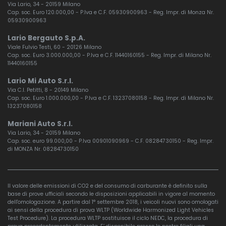
Via Lario, 34 - 20159 Milano
Cap. soc. Euro 120.000,00 - P.Iva e C.F. 05930900963 - Reg. Impr. di Monza Nr.
05930900963
Lario Bergauto S.p.A.
Viale Fulvio Testi, 60 - 20126 Milano
Cap. soc. Euro 3.000.000,00 - P.Iva e C.F. 11440160155 - Reg. Impr. di Milano Nr.
11440160155
Lario Mi Auto S.r.l.
Via C.I. Petitti, 8 - 20149 Milano
Cap. soc. Euro 1.000.000,00 - P.Iva e C.F. 13237080158 - Reg. Impr. di Milano Nr.
13237080158
Mariani Auto S.r.l.
Via Lario, 34 - 20159 Milano
Cap. soc. euro 99.000,00 - P.Iva 00901090969 - C.F. 08284730150 - Reg. Impr.
di MONZA Nr. 08284730150
Il valore delle emissioni di CO2 e del consumo di carburante è definito sulla
base di prove ufficiali secondo le disposizioni applicabili in vigore al momento
dell'omologazione. A partire dal 1° settembre 2018, i veicoli nuovi sono omologati
ai sensi della procedura di prova WLTP (Worldwide Harmonized Light Vehicles
Test Procedure). La procedura WLTP sostituisce il ciclo NEDC, la procedura di