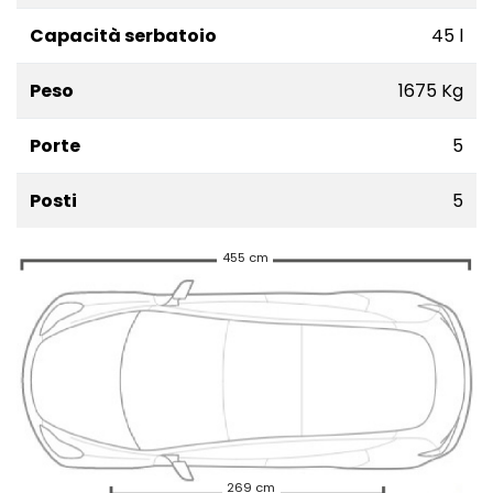
Capacità serbatoio
45 l
Peso
1675 Kg
Porte
5
Posti
5
455 cm
269 cm