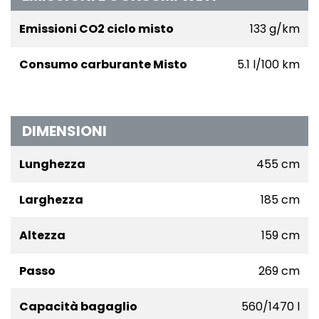
Emissioni CO2 ciclo misto
133 g/km
Consumo carburante Misto
5.1 l/100 km
DIMENSIONI
Lunghezza
455 cm
Larghezza
185 cm
Altezza
159 cm
Passo
269 cm
Capacità bagaglio
560/1470 l