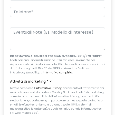
INFORMATIVA AI SENSI DEL REGOLAMENTO UE N. 2016/679 "GDPR"
I dati personali acquisiti saranno utilizzati esclusivamente per
rispondere alla richiesta formulata. Gli Interessati possono esercitare i
diritti di cui agli artt. 15 - 23 del GDPR scrivendo all'indirizzo
info.privacy@mobility.it.
Informativa completa
.
Attività di marketing
*
Letta e compresa l’
Informativa Privacy
, acconsento al trattamento dei
miei dati personali da parte di Mobility S.p.A. per finalità di marketing
come indicato al punto II. h. dell’Informativa Privacy, con modalità
elettroniche e/o cartacee, e, in particolare, a mezzo posta ordinaria o
email, telefono (es. chiamate automatizzate, SMS, sistemi di
messaggistica istantanea), e qualsiasi altro canale informatico (es.
siti web, mobile app).