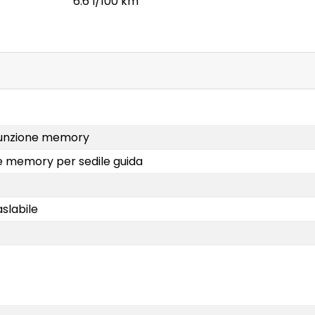
6.6 l/100 km
 funzione memory
one memory per sedile guida
aslabile