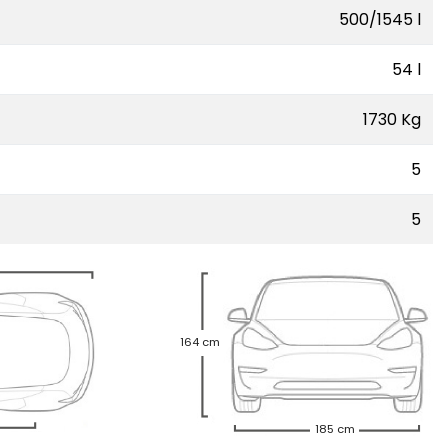
500/1545 l
54 l
1730 Kg
5
5
164 cm
185 cm