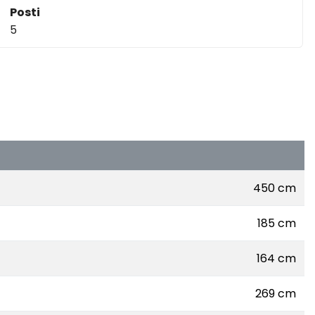
Posti
5
450 cm
185 cm
164 cm
269 cm