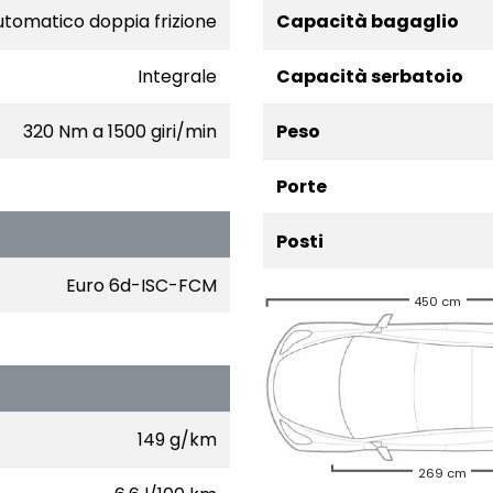
utomatico doppia frizione
Capacità bagaglio
Integrale
Capacità serbatoio
320 Nm a 1500 giri/min
Peso
Porte
Posti
Euro 6d-ISC-FCM
450 cm
149 g/km
269 cm