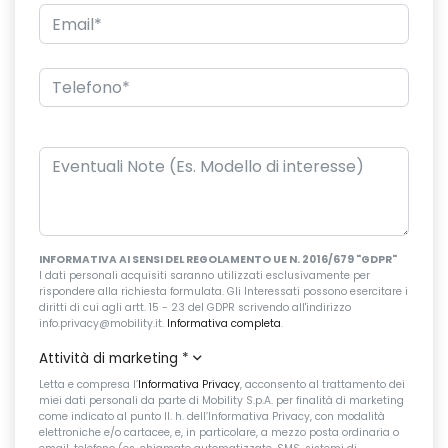
INFORMATIVA AI SENSI DEL REGOLAMENTO UE N. 2016/679 "GDPR"
I dati personali acquisiti saranno utilizzati esclusivamente per
rispondere alla richiesta formulata. Gli Interessati possono esercitare i
diritti di cui agli artt. 15 - 23 del GDPR scrivendo all'indirizzo
info.privacy@mobility.it.
Informativa completa
.
Attività di marketing
*
Letta e compresa l’
Informativa Privacy
, acconsento al trattamento dei
miei dati personali da parte di Mobility S.p.A. per finalità di marketing
come indicato al punto II. h. dell’Informativa Privacy, con modalità
elettroniche e/o cartacee, e, in particolare, a mezzo posta ordinaria o