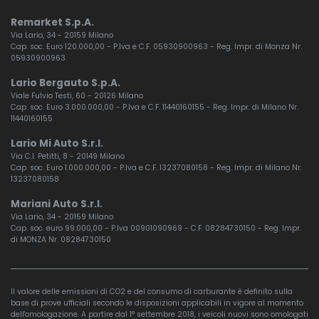
Remarket S.p.A.
Via Lario, 34 - 20159 Milano
Cap. soc. Euro 120.000,00 - P.Iva e C.F. 05930900963 - Reg. Impr. di Monza Nr.
05930900963
Lario Bergauto S.p.A.
Viale Fulvio Testi, 60 - 20126 Milano
Cap. soc. Euro 3.000.000,00 - P.Iva e C.F. 11440160155 - Reg. Impr. di Milano Nr.
11440160155
Lario Mi Auto S.r.l.
Via C.I. Petitti, 8 - 20149 Milano
Cap. soc. Euro 1.000.000,00 - P.Iva e C.F. 13237080158 - Reg. Impr. di Milano Nr.
13237080158
Mariani Auto S.r.l.
Via Lario, 34 - 20159 Milano
Cap. soc. euro 99.000,00 - P.Iva 00901090969 - C.F. 08284730150 - Reg. Impr.
di MONZA Nr. 08284730150
Il valore delle emissioni di CO2 e del consumo di carburante è definito sulla
base di prove ufficiali secondo le disposizioni applicabili in vigore al momento
dell'omologazione. A partire dal 1° settembre 2018, i veicoli nuovi sono omologati