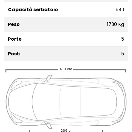
Capacità serbatoio
54 l
Peso
1730 Kg
Porte
5
Posti
5
450 cm
269 cm