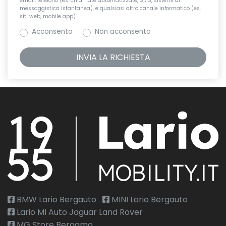
email, telefono (es. chiamate automatizzate, SMS, sistemi di
messaggistica istantanea), e qualsiasi altro canale informatico (es.
siti web, mobile app).
Acconsento
Non acconsento
BMW Lario Bergauto
MINI Lario Bergauto
Lario MI Auto Jaguar Land Rover
MG Store Bergamo