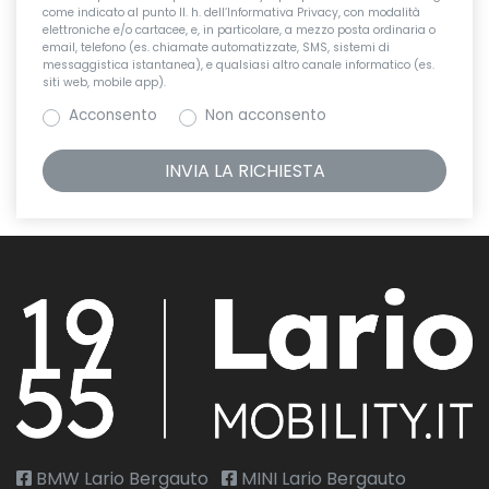
come indicato al punto II. h. dell’Informativa Privacy, con modalità
elettroniche e/o cartacee, e, in particolare, a mezzo posta ordinaria o
email, telefono (es. chiamate automatizzate, SMS, sistemi di
messaggistica istantanea), e qualsiasi altro canale informatico (es.
siti web, mobile app).
Acconsento
Non acconsento
BMW Lario Bergauto
MINI Lario Bergauto