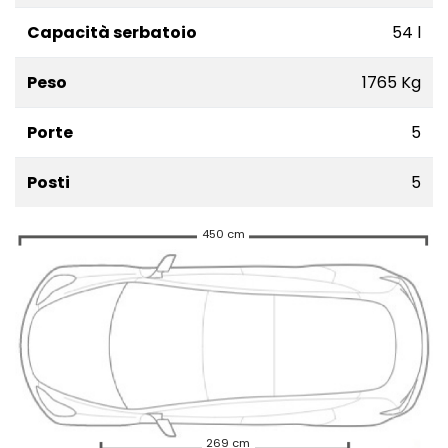
Capacità serbatoio
54 l
Peso
1765 Kg
Porte
5
Posti
5
450 cm
269 cm