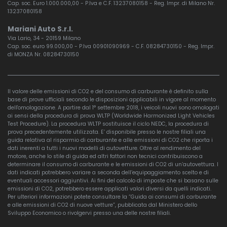
Cap. soc. Euro 1.000.000,00 - P.Iva e C.F. 13237080158 - Reg. Impr. di Milano Nr.
13237080158
Mariani Auto S.r.l.
Via Lario, 34 - 20159 Milano
Cap. soc. euro 99.000,00 - P.Iva 00901090969 - C.F. 08284730150 - Reg. Impr.
di MONZA Nr. 08284730150
Il valore delle emissioni di CO2 e del consumo di carburante è definito sulla
base di prove ufficiali secondo le disposizioni applicabili in vigore al momento
dell'omologazione. A partire dal 1° settembre 2018, i veicoli nuovi sono omologati
ai sensi della procedura di prova WLTP (Worldwide Harmonized Light Vehicles
Test Procedure). La procedura WLTP sostituisce il ciclo NEDC, la procedura di
prova precedentemente utilizzata. E’ disponibile presso le nostre filiali una
guida relativa al risparmio di carburante e alle emissioni di CO2 che riporta i
dati inerenti a tutti i nuovi modelli di autovetture. Oltre al rendimento del
motore, anche lo stile di guida ed altri fattori non tecnici contribuiscono a
determinare il consumo di carburante e le emissioni di CO2 di un’autovettura. I
dati indicati potrebbero variare a seconda dell’equipaggiamento scelto e di
eventuali accessori aggiuntivi. Ai fini del calcolo di imposte che si basano sulle
emissioni di CO2, potrebbero essere applicati valori diversi da quelli indicati.
Per ulteriori informazioni potete consultare la “Guida ai consumi di carburante
e alle emissioni di CO2 di nuove vetture”, pubblicata dal Ministero dello
Sviluppo Economico o rivolgervi presso una delle nostre filiali.