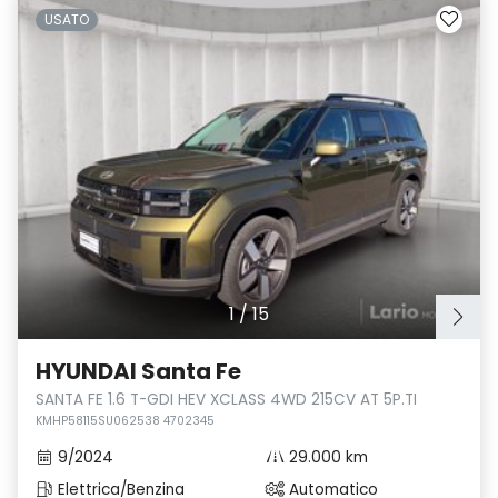
USATO
1
/
15
HYUNDAI Santa Fe
SANTA FE 1.6 T-GDI HEV XCLASS 4WD 215CV AT 5P.TI
KMHP58115SU062538 4702345
9/2024
29.000 km
Elettrica/Benzina
Automatico