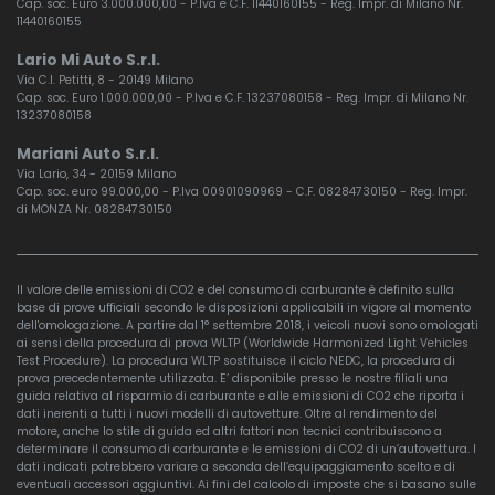
Cap. soc. Euro 3.000.000,00 - P.Iva e C.F. 11440160155 - Reg. Impr. di Milano Nr.
11440160155
Lario Mi Auto S.r.l.
Via C.I. Petitti, 8 - 20149 Milano
Cap. soc. Euro 1.000.000,00 - P.Iva e C.F. 13237080158 - Reg. Impr. di Milano Nr.
13237080158
Mariani Auto S.r.l.
Via Lario, 34 - 20159 Milano
Cap. soc. euro 99.000,00 - P.Iva 00901090969 - C.F. 08284730150 - Reg. Impr.
di MONZA Nr. 08284730150
Il valore delle emissioni di CO2 e del consumo di carburante è definito sulla
base di prove ufficiali secondo le disposizioni applicabili in vigore al momento
dell'omologazione. A partire dal 1° settembre 2018, i veicoli nuovi sono omologati
ai sensi della procedura di prova WLTP (Worldwide Harmonized Light Vehicles
Test Procedure). La procedura WLTP sostituisce il ciclo NEDC, la procedura di
prova precedentemente utilizzata. E’ disponibile presso le nostre filiali una
guida relativa al risparmio di carburante e alle emissioni di CO2 che riporta i
dati inerenti a tutti i nuovi modelli di autovetture. Oltre al rendimento del
motore, anche lo stile di guida ed altri fattori non tecnici contribuiscono a
determinare il consumo di carburante e le emissioni di CO2 di un’autovettura. I
dati indicati potrebbero variare a seconda dell’equipaggiamento scelto e di
eventuali accessori aggiuntivi. Ai fini del calcolo di imposte che si basano sulle