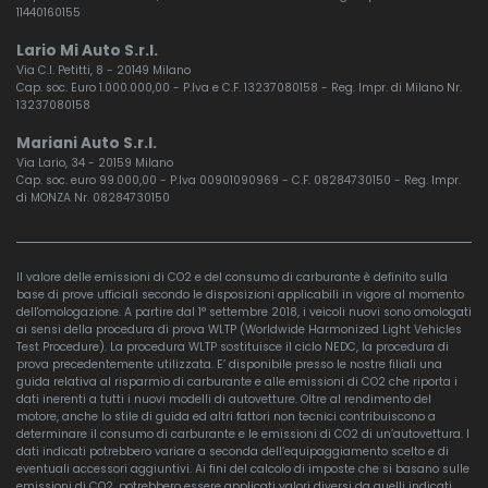
11440160155
Lario Mi Auto S.r.l.
Via C.I. Petitti, 8 - 20149 Milano
Cap. soc. Euro 1.000.000,00 - P.Iva e C.F. 13237080158 - Reg. Impr. di Milano Nr.
13237080158
Mariani Auto S.r.l.
Via Lario, 34 - 20159 Milano
Cap. soc. euro 99.000,00 - P.Iva 00901090969 - C.F. 08284730150 - Reg. Impr.
di MONZA Nr. 08284730150
Il valore delle emissioni di CO2 e del consumo di carburante è definito sulla
base di prove ufficiali secondo le disposizioni applicabili in vigore al momento
dell'omologazione. A partire dal 1° settembre 2018, i veicoli nuovi sono omologati
ai sensi della procedura di prova WLTP (Worldwide Harmonized Light Vehicles
Test Procedure). La procedura WLTP sostituisce il ciclo NEDC, la procedura di
prova precedentemente utilizzata. E’ disponibile presso le nostre filiali una
guida relativa al risparmio di carburante e alle emissioni di CO2 che riporta i
dati inerenti a tutti i nuovi modelli di autovetture. Oltre al rendimento del
motore, anche lo stile di guida ed altri fattori non tecnici contribuiscono a
determinare il consumo di carburante e le emissioni di CO2 di un’autovettura. I
dati indicati potrebbero variare a seconda dell’equipaggiamento scelto e di
eventuali accessori aggiuntivi. Ai fini del calcolo di imposte che si basano sulle
emissioni di CO2, potrebbero essere applicati valori diversi da quelli indicati.