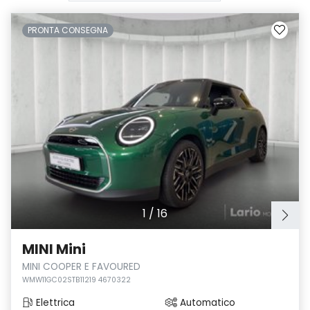
PRONTA CONSEGNA
1
/
16
MINI Mini
MINI COOPER E FAVOURED
WMW11GC02STB11219 4670322
Elettrica
Automatico