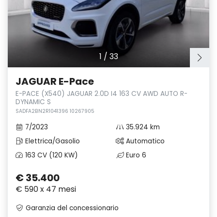
1
/
33
JAGUAR E-Pace
E-PACE (X540) JAGUAR 2.0D I4 163 CV AWD AUTO R-
DYNAMIC S
SADFA2BN2R1041396 10267905
7/2023
35.924 km
Elettrica/Gasolio
Automatico
163 CV (120 KW)
Euro 6
€ 35.400
€ 590 x 47 mesi
Garanzia del concessionario