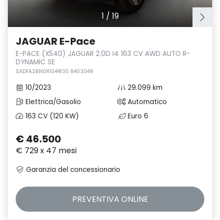
1
/
19
JAGUAR E-Pace
E-PACE (X540) JAGUAR 2.0D I4 163 CV AWD AUTO R-
DYNAMIC SE
SADFA2BN0R1044135 8403049
10/2023
29.099 km
Elettrica/Gasolio
Automatico
163 CV (120 KW)
Euro 6
€ 46.500
€ 729 x 47 mesi
Garanzia del concessionario
PREVENTIVA
ONLINE