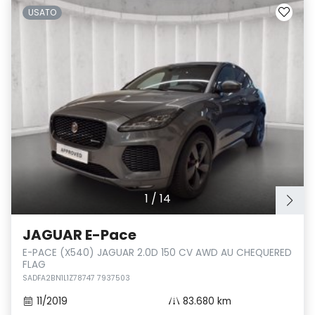
USATO
1
/
14
JAGUAR E-Pace
E-PACE (X540) JAGUAR 2.0D 150 CV AWD AU CHEQUERED
FLAG
SADFA2BN1L1Z78747 7937503
11/2019
83.680 km