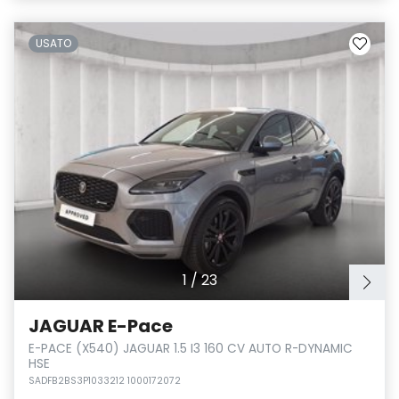
USATO
1
/
23
JAGUAR E-Pace
E-PACE (X540) JAGUAR 1.5 I3 160 CV AUTO R-DYNAMIC
HSE
SADFB2BS3P1033212 1000172072