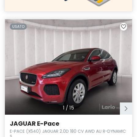
USATO
1
/
15
JAGUAR E-Pace
E-PACE (X540) JAGUAR 2.0D 180 CV AWD AU R-DYNAMIC
S