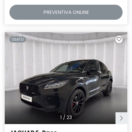
PREVENTIVA
ONLINE
USATO
1
/
23