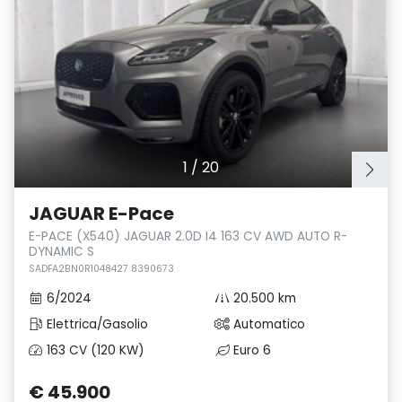
1
/
20
JAGUAR E-Pace
E-PACE (X540) JAGUAR 2.0D I4 163 CV AWD AUTO R-
DYNAMIC S
SADFA2BN0R1048427 8390673
6/2024
20.500 km
Elettrica/Gasolio
Automatico
163 CV (120 KW)
Euro 6
€ 45.900