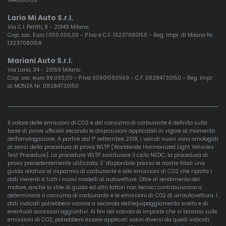
11440160155
Lario Mi Auto S.r.l.
Via C.I. Petitti, 8 - 20149 Milano
Cap. soc. Euro 1.000.000,00 - P.Iva e C.F. 13237080158 - Reg. Impr. di Milano Nr.
13237080158
Mariani Auto S.r.l.
Via Lario, 34 - 20159 Milano
Cap. soc. euro 99.000,00 - P.Iva 00901090969 - C.F. 08284730150 - Reg. Impr.
di MONZA Nr. 08284730150
Il valore delle emissioni di CO2 e del consumo di carburante è definito sulla
base di prove ufficiali secondo le disposizioni applicabili in vigore al momento
dell'omologazione. A partire dal 1° settembre 2018, i veicoli nuovi sono omologati
ai sensi della procedura di prova WLTP (Worldwide Harmonized Light Vehicles
Test Procedure). La procedura WLTP sostituisce il ciclo NEDC, la procedura di
prova precedentemente utilizzata. E’ disponibile presso le nostre filiali una
guida relativa al risparmio di carburante e alle emissioni di CO2 che riporta i
dati inerenti a tutti i nuovi modelli di autovetture. Oltre al rendimento del
motore, anche lo stile di guida ed altri fattori non tecnici contribuiscono a
determinare il consumo di carburante e le emissioni di CO2 di un’autovettura. I
dati indicati potrebbero variare a seconda dell’equipaggiamento scelto e di
eventuali accessori aggiuntivi. Ai fini del calcolo di imposte che si basano sulle
emissioni di CO2, potrebbero essere applicati valori diversi da quelli indicati.