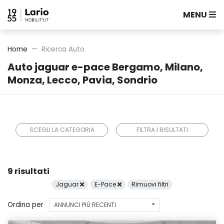
MENU
Home
Ricerca Auto
Auto jaguar e-pace Bergamo, Milano,
Monza, Lecco, Pavia, Sondrio
SCEGLI LA CATEGORIA
FILTRA I RISULTATI
9 risultati
Jaguar
E-Pace
Rimuovi filtri
Ordina per
ANNUNCI PIÙ RECENTI