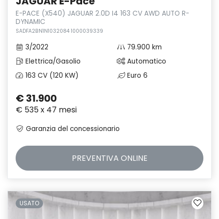
JAGUAR E-Pace
E-PACE (X540) JAGUAR 2.0D I4 163 CV AWD AUTO R-
DYNAMIC
SADFA2BN1N1032084 1000039339
3/2022
79.900 km
Elettrica/Gasolio
Automatico
163 CV (120 KW)
Euro 6
€ 31.900
€ 535 x 47 mesi
Garanzia del concessionario
PREVENTIVA
ONLINE
USATO