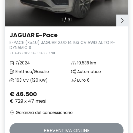
1
/
31
JAGUAR E-Pace
E-PACE (X540) JAGUAR 2.0D I4 163 CV AWD AUTO R-
DYNAMIC S
SADFA2BNXR1049004 9917701
7/2024
19.538 km
Elettrica/Gasolio
Automatico
163 CV (120 KW)
Euro 6
€ 46.500
€ 729 x 47 mesi
Garanzia del concessionario
PREVENTIVA
ONLINE