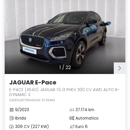
1
/
22
JAGUAR E-Pace
E-PACE (X540) JAGUAR 1.5 I3 PHEV 300 CV AWD AUTO R-
DYNAMIC S
SADFA2BT7R1042042 9736495
9/2023
37.174 km
Ibrida
Automatico
309 CV (227 KW)
Euro 6