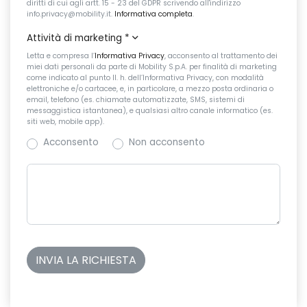
diritti di cui agli artt. 15 - 23 del GDPR scrivendo all'indirizzo
info.privacy@mobility.it.
Informativa completa
.
Attività di marketing
*
Letta e compresa l’
Informativa Privacy
, acconsento al trattamento dei
miei dati personali da parte di Mobility S.p.A. per finalità di marketing
come indicato al punto II. h. dell’Informativa Privacy, con modalità
elettroniche e/o cartacee, e, in particolare, a mezzo posta ordinaria o
email, telefono (es. chiamate automatizzate, SMS, sistemi di
messaggistica istantanea), e qualsiasi altro canale informatico (es.
siti web, mobile app).
Acconsento
Non acconsento