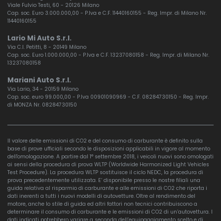
Viale Fulvio Testi, 60 - 20126 Milano
Cap. soc. Euro 3.000.000,00 - P.Iva e C.F. 11440160155 - Reg. Impr. di Milano Nr.
11440160155
Lario Mi Auto S.r.l.
Via C.I. Petitti, 8 - 20149 Milano
Cap. soc. Euro 1.000.000,00 - P.Iva e C.F. 13237080158 - Reg. Impr. di Milano Nr.
13237080158
Mariani Auto S.r.l.
Via Lario, 34 - 20159 Milano
Cap. soc. euro 99.000,00 - P.Iva 00901090969 - C.F. 08284730150 - Reg. Impr.
di MONZA Nr. 08284730150
Il valore delle emissioni di CO2 e del consumo di carburante è definito sulla
base di prove ufficiali secondo le disposizioni applicabili in vigore al momento
dell'omologazione. A partire dal 1° settembre 2018, i veicoli nuovi sono omologati
ai sensi della procedura di prova WLTP (Worldwide Harmonized Light Vehicles
Test Procedure). La procedura WLTP sostituisce il ciclo NEDC, la procedura di
prova precedentemente utilizzata. E’ disponibile presso le nostre filiali una
guida relativa al risparmio di carburante e alle emissioni di CO2 che riporta i
dati inerenti a tutti i nuovi modelli di autovetture. Oltre al rendimento del
motore, anche lo stile di guida ed altri fattori non tecnici contribuiscono a
determinare il consumo di carburante e le emissioni di CO2 di un’autovettura. I
dati indicati potrebbero variare a seconda dell’equipaggiamento scelto e di