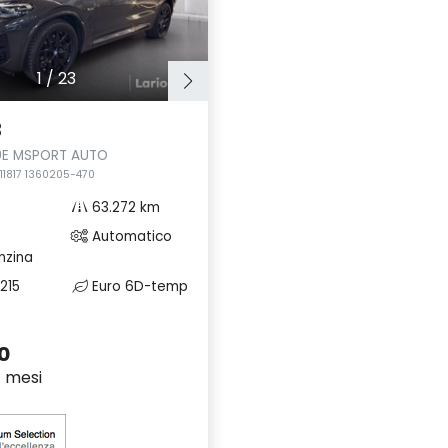
1
/
23
3
0E MSPORT AUTO
1817 1360205-470
63.272 km
Automatico
nzina
215
Euro 6D-temp
0
7 mesi