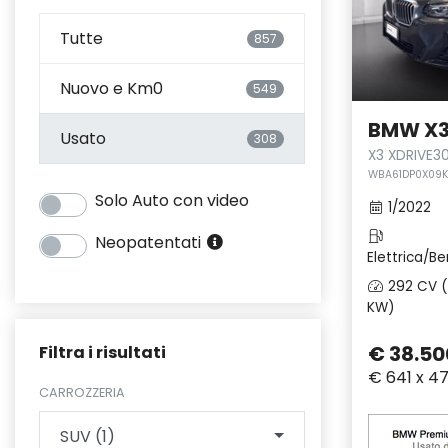
Tutte
857
Nuovo e Km0
549
BMW X
Usato
308
X3 XDRIVE3
WBA61DP0X09K1
Solo Auto con video
1/2022
Neopatentati
Elettrica/Be
292 CV (
KW)
€ 38.50
Filtra i risultati
€ 641 x 4
CARROZZERIA
SUV (1)