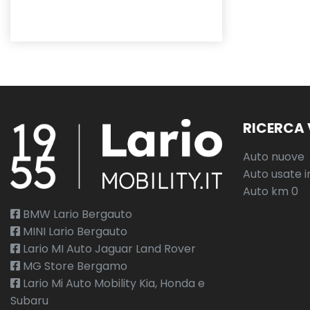
RICERCA 
Auto nuove
Auto usate i
Auto km 0
BMW Lario Bergauto
MINI Lario Bergauto
Lario MI Auto Jaguar Land Rover
MG Store Bergamo
Lario Mi Auto Mobility Kia, Honda e
Subaru