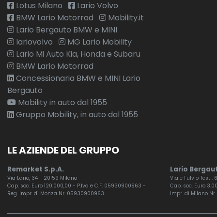
Lotus Milano
Lario Volvo
BMW Lario Motorrad
Mobility.it
Lario Bergauto BMW e MINI
lariovolvo
MG Lario Mobility
Lario Mi Auto Kia, Honda e Subaru
BMW Lario Motorrad
Concessionaria BMW e MINI Lario
Bergauto
Mobility in auto dal 1955
Gruppo Mobility, in auto dal 1955
LE AZIENDE DEL GRUPPO
Remarket S.p.A.
Lario Bergaut
Via Lario, 34 - 20159 Milano
Viale Fulvio Testi,
Cap. soc. Euro 120.000,00 - P.Iva e C.F. 05930900963 -
Cap. soc. Euro 3.00
Reg. Impr. di Monza Nr. 05930900963
Impr. di Milano Nr.