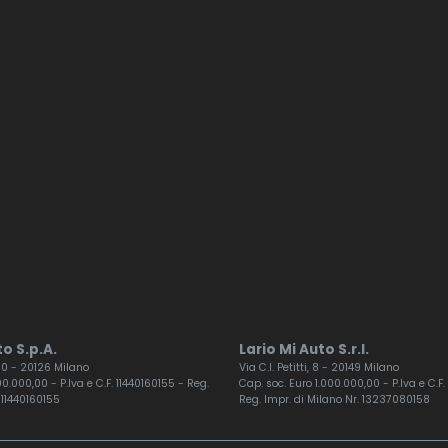
o S.p.A.
Lario Mi Auto S.r.l.
 60 - 20126 Milano
Via C.I. Petitti, 8 - 20149 Milano
0.000,00 - P.Iva e C.F. 11440160155 - Reg.
Cap. soc. Euro 1.000.000,00 - P.Iva e C.
 11440160155
Reg. Impr. di Milano Nr. 13237080158