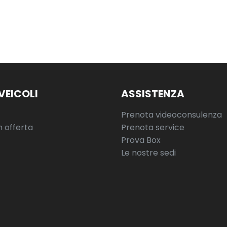
VEICOLI
ASSISTENZA
Prenota videoconsulenza
n offerta
Prenota service
Prova Box
Le nostre sedi