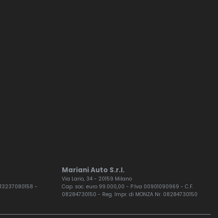
Mariani Auto S.r.l.
Via Lario, 34 - 20159 Milano
F. 13237080158 -
Cap. soc. euro 99.000,00 - P.Iva 00901090969 - C.F.
08284730150 - Reg. Impr. di MONZA Nr. 08284730150