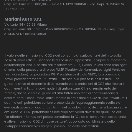
Cap. soc. Euro 1.000.000,00 - P.Iva e C.F. 13237080158 - Reg. Impr. di Milano Nr.
13237080158
Mariani Auto S.r.l.
Via Lario, 34 - 20159 Milano
Cap. soc. euro 99.000,00 - P.Iva 00901090969 - C.F. 08284730150 - Reg. Impr.
di MONZA Nr. 08284730150
Il valore delle emissioni di CO2 e del consumo di carburante è definito sulla
base di prove ufficiali secondo le disposizioni applicabili in vigore al momento
dell'omologazione. A partire dal 1° settembre 2018, i veicoli nuovi sono omologati
ai sensi della procedura di prova WLTP (Worldwide Harmonized Light Vehicles
Test Procedure). La procedura WLTP sostituisce il ciclo NEDC, la procedura di
prova precedentemente utilizzata. E’ disponibile presso le nostre filiali una
guida relativa al risparmio di carburante e alle emissioni di CO2 che riporta i
dati inerenti a tutti i nuovi modelli di autovetture. Oltre al rendimento del
motore, anche lo stile di guida ed altri fattori non tecnici contribuiscono a
determinare il consumo di carburante e le emissioni di CO2 di un’autovettura. I
dati indicati potrebbero variare a seconda dell’equipaggiamento scelto e di
eventuali accessori aggiuntivi. Ai fini del calcolo di imposte che si basano sulle
emissioni di CO2, potrebbero essere applicati valori diversi da quelli indicati.
Per ulteriori informazioni potete consultare la “Guida ai consumi di carburante
e alle emissioni di CO2 di nuove vetture”, pubblicata dal Ministero dello
Sviluppo Economico o rivolgervi presso una delle nostre filiali.