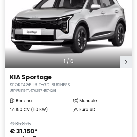
1
/
6
KIA Sportage
SPORTAGE 1.6 T-GDI BUSINESS
U5YPU81B4TL476257 4574201
Benzina
Manuale
150 CV (110 KW)
Euro 6D
€ 35.378
€ 31.150
*