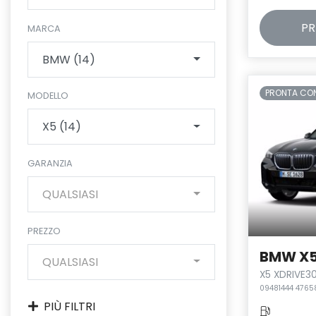
PR
MARCA
BMW (14)
PRONTA CO
MODELLO
X5 (14)
GARANZIA
QUALSIASI
PREZZO
BMW X
QUALSIASI
X5 XDRIVE3
09481444 4765
PIÙ FILTRI