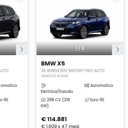
1
/
6
BMW X5
AUTO
X5 XDRIVE30D MSPORT PRO AUTO
09447573 4730511
tomatico
Automatico
Elettrica/Gasolio
o 6E
298 CV (219
Euro 6E
KW)
€ 114.881
€ 1.609 x 47 mesi