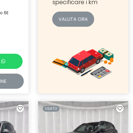
specificare i km
o 6E
VALUTA ORA
INE
USATO