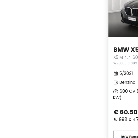
BMW X
X5 M 4.4 6
WBSJU010109G
5/2021
Benzina
600 CV 
KW)
€ 60.50
€ 998 x 4