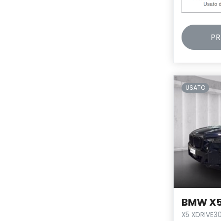
PR
USATO
BMW X
X5 XDRIVE3