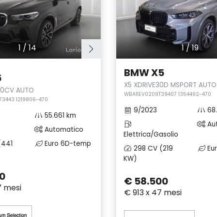
1
/
14
1
/
19
BMW X5
5
X5 XDRIVE30D MSPORT AUTO
00CV AUTO
WBA11EV0209T39407 1354492-470
73443 1219806-470
9/2023
68
55.661 km
Au
Automatico
Elettrica/Gasolio
(441
Euro 6D-temp
298 CV (219
Eu
KW)
0
€ 58.500
7 mesi
€ 913 x 47 mesi