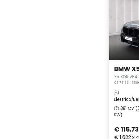
BMW X
X5 XDRIVE4
09173193 4650
Elettrica/Be
381 CV (
KW)
€ 115.73
€ 1.622 x 