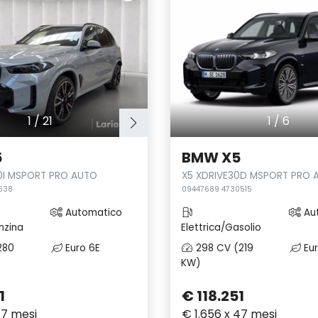
1
/
21
1
/
6
5
BMW X5
0I MSPORT PRO AUTO
X5 XDRIVE30D MSPORT PRO 
638
09447689 4730515
Automatico
Au
nzina
Elettrica/Gasolio
280
Euro 6E
298 CV (219
Eur
KW)
1
€ 118.251
47 mesi
€ 1.656 x 47 mesi