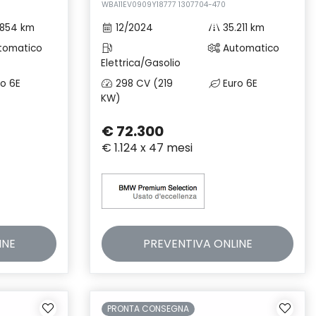
WBA11EV0909Y18777 1307704-470
.854 km
12/2024
35.211 km
tomatico
Automatico
Elettrica/Gasolio
o 6E
298 CV (219
Euro 6E
KW)
€ 72.300
€ 1.124 x 47 mesi
INE
PREVENTIVA
ONLINE
PRONTA CONSEGNA