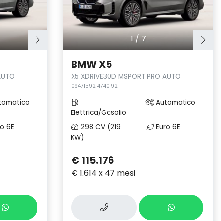
1
/
7
BMW X5
AUTO
X5 XDRIVE30D MSPORT PRO AUTO
09471592 4740192
tomatico
Automatico
Elettrica/Gasolio
o 6E
298 CV (219
Euro 6E
KW)
€ 115.176
€ 1.614 x 47 mesi