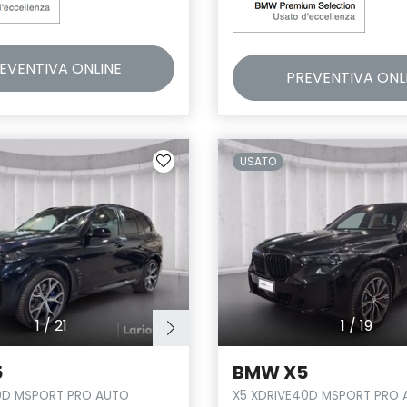
EVENTIVA
ONLINE
PREVENTIVA
ONL
USATO
1
/
21
1
/
19
5
BMW X5
0D MSPORT PRO AUTO
X5 XDRIVE40D MSPORT PRO 