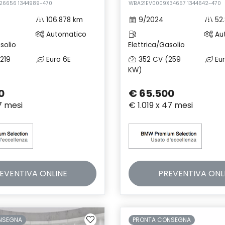
26656 1344989-470
WBA21EV0009X34657 1344642-470
106.878 km
9/2024
52
Automatico
Au
solio
Elettrica/Gasolio
219
Euro 6E
352 CV (259
Eur
KW)
0
€ 65.500
7 mesi
€ 1.019 x 47 mesi
EVENTIVA
ONLINE
PREVENTIVA
ONL
NSEGNA
PRONTA CONSEGNA