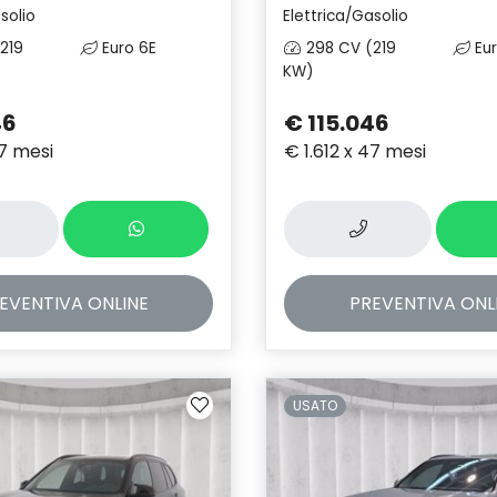
solio
Elettrica/Gasolio
219
Euro 6E
298 CV (219
Eur
KW)
46
€ 115.046
47 mesi
€ 1.612 x 47 mesi
EVENTIVA
ONLINE
PREVENTIVA
ONL
USATO