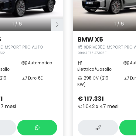
1
/
6
1
/
6
5
BMW X5
0D MSPORT PRO AUTO
X5 XDRIVE30D MSPORT PRO 
512
09447978 4730501
Automatico
Au
solio
Elettrica/Gasolio
219
Euro 6E
298 CV (219
Eur
KW)
1
€ 117.331
47 mesi
€ 1.642 x 47 mesi