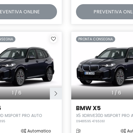
EVENTIVA
ONLINE
PREVENTIVA
ONL
NSEGNA
PRONTA CONSEGNA
1
/
6
1
/
6
5
BMW X5
0D MSPORT PRO AUTO
X5 XDRIVE30D MSPORT PRO 
895
09481595 4765061
Automatico
Au