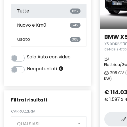
Tutte
857
Nuovo e Km0
549
BMW X
Usato
308
X5 XDRIVE3
09443919 4730
Solo Auto con video
Elettrica/Ga
Neopatentati
298 CV (
KW)
€ 114.03
€ 1.597 x 
Filtra i risultati
CARROZZERIA
QUALSIASI