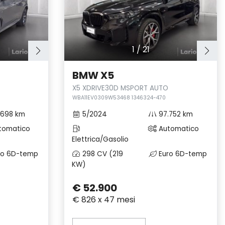
1
/
21
BMW X5
X5 XDRIVE30D MSPORT AUTO
WBA11EV0309W53468 1346324-470
.698 km
5/2024
97.752 km
tomatico
Automatico
Elettrica/Gasolio
ro 6D-temp
298 CV (219
Euro 6D-temp
KW)
€ 52.900
€ 826 x 47 mesi