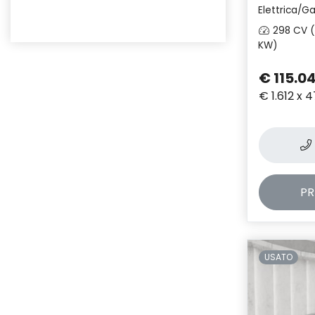
Elettrica/Ga
298 CV (
KW)
€ 115.0
€ 1.612 x 
PR
USATO