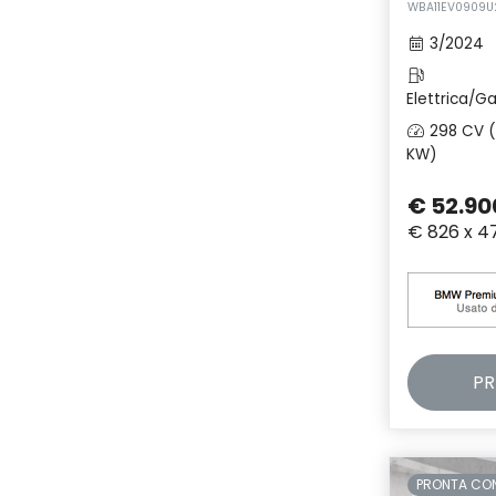
WBA11EV0909U
3/2024
Elettrica/Ga
298 CV (
KW)
€ 52.90
€ 826 x 4
PR
PRONTA CO